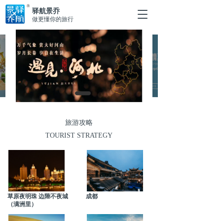
驿航景乔
T
做更懂你的旅行
o
g
g
l
e
n
a
v
i
g
a
旅游攻略
t
TOURIST STRATEGY
i
o
n
草原夜明珠 边陲不夜城
成都
（满洲里）