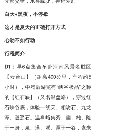
光影交错，水雾朦胧，神奇梦幻
白天+黑夜，不停歇
这才是夏天的正确打开方式
心动不如行动
行程简介
早6点集合车赴河南风景名胜区
D1：
【云台山】（距离400公里，车程约5
小时），中餐后游览有“峡谷极品”之称
的【红石峡】（又名温盘峪），穿过红
石峡谷底，体验一线天、相吻石、九龙
潭、逍遥石。温盘峪集秀、幽、雄、险
于一身，泉、瀑、溪、潭于一谷，素来