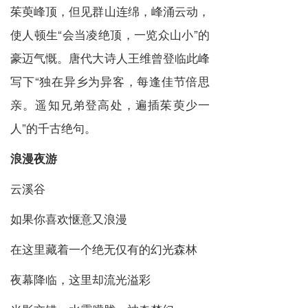
茱萸峰顶，但见群山连绵，峰涌云动，
使人顿生“会当凌绝顶，一览众山小”的
豪迈气慨。唐代大诗人王维曾登临此峰
写下“独在异乡为异客，每逢佳节倍思
亲。遥知兄弟登高处，遍插茱萸少一
人”的千古绝句。
浪漫夜游
云溪谷
如果你喜欢惬意又浪漫
在这里藏着一个绝无仅有的幻光森林
夜幕降临，这里却流光溢彩