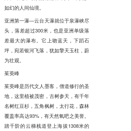
如幻的人间仙境。
亚洲第一瀑—云台天瀑就位于泉瀑峡尽
头，落差超过300米，也是亚洲单级落
差最大的瀑布。它上吻蓝天，下蹈石
坪，宛若银河飞落，犹如擎天玉柱，蔚
为壮观。
茱萸峰
茱萸峰是历代文人墨客，僧道修行的圣
地，这里植被茂密，古树参天，有千年
名树红豆杉，五角枫树，太行花，森林
覆盖率高达93%，有天然氧吧之美誉。
踏千阶的云梯栈道登上海拔1308米的