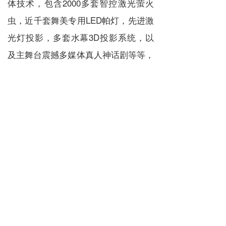
体技术，包含2000多套智控激光萤火
虫，近千套舞美专用LED帕灯，先进激
光灯投影，多套水幕3D投影系统，以
及主舞台震撼多媒体真人神话剧等等，
塑造出荧光海、海底世界、龙飞蝶舞、
陪嫁村之恋、十步爱情走廊、云台水幕
秀、双子喊泉等神奇梦幻的景观。后入
住酒店休息。
住宿：景区宾馆
D2：早餐后游览【潭瀑峡】（约2小
时），潭瀑峡（又名小寨沟是云台山峡
谷极品的主要代表，谷内风光怡人，宛