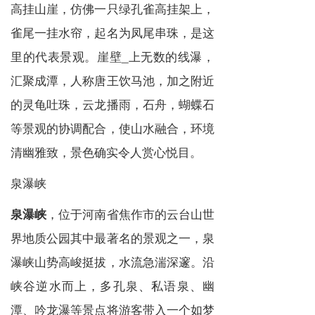
高挂山崖，仿佛一只绿孔雀高挂架上，
雀尾一挂水帘，起名为凤尾串珠，是这
里的代表景观。崖壁_上无数的线瀑，
汇聚成潭，人称唐王饮马池，加之附近
的灵龟吐珠，云龙播雨，石舟，蝴蝶石
等景观的协调配合，使山水融合，环境
清幽雅致，景色确实令人赏心悦目。
泉瀑峡
，位于河南省焦作市的云台山世
泉瀑峡
界地质公园其中最著名的景观之一，泉
瀑峡山势高峻挺拔，水流急湍深邃。沿
峡谷逆水而上，多孔泉、私语泉、幽
潭、吟龙瀑等景点将游客带入一个如梦