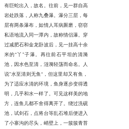
有巨蛇出入，故名。往前，见一群自高
岩处跌落，人称九叠瀑。瀑分三层，每
层有两条瀑布，如情人耳病厮磨，窃窃
私语地流入同一潭内，故称情侣瀑。穿
过减肥石和金龙卧波后，见一挂高十余
米的“丫”子瀑。再往前石平坦的清漪
池，因水色至清，涟漪轻荡而命名。人
说”水至清则无鱼“，但这里却又有鱼，
为了适应水清的环境，鱼身逐步变得透
明，几乎和水一样了。可见这样美的地
方，连鱼儿都不舍得离开了。绕过洗砚
池，试剑石，点将台等乱石堆后便进入
了小寨沟的尽头，峭壁上，一簇簇青苔