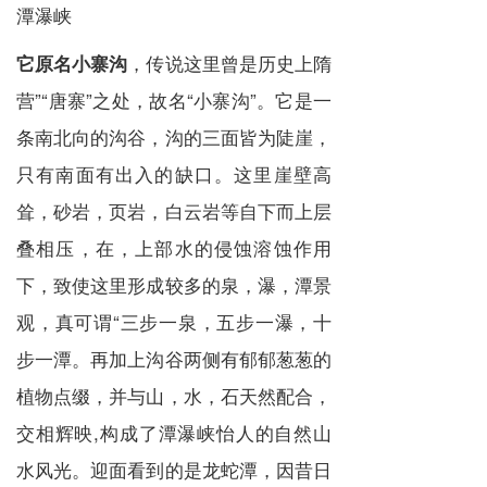
潭瀑峡
，传说这里曾是历史上隋
它原名小寨沟
营”“唐寨”之处，故名“小寨沟”。它是一
条南北向的沟谷，沟的三面皆为陡崖，
只有南面有出入的缺口。这里崖壁高
耸，砂岩，页岩，白云岩等自下而上层
叠相压，在，上部水的侵蚀溶蚀作用
下，致使这里形成较多的泉，瀑，潭景
观，真可谓“三步一泉，五步一瀑，十
步一潭。再加上沟谷两侧有郁郁葱葱的
植物点缀，并与山，水，石天然配合，
交相辉映,构成了潭瀑峡怡人的自然山
水风光。迎面看到的是龙蛇潭，因昔日