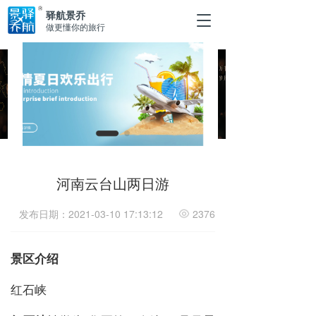
驿航景乔
T
做更懂你的旅行
o
g
g
l
e
n
a
v
i
g
a
河南云台山两日游
t
i
发布日期：2021-03-10 17:13:12
2376
o
n
景区介绍
红石峡