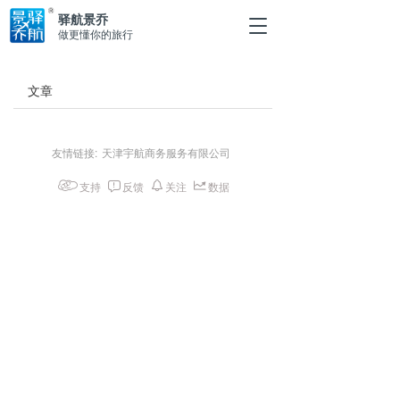
驿航景乔
T
做更懂你的旅行
o
g
g
文章
l
e
n
a
友情链接:
天津宇航商务服务有限公司
v
i
支持
反馈
关注
数据
g
a
t
i
o
n